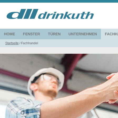
HOME
FENSTER
TÜREN
UNTERNEHMEN
FACHH
Startseite
/
Fachhandel