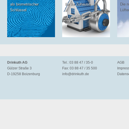
als biometrischer
für Ihr Zuhause
Die 
Schlüssel
Lüfte
Drinkuth AG
Tel.: 03 88 47 / 35-0
AGB
Gülzer Straße 3
Fax: 03 88 47 / 35 500
Impres
D-19258 Boizenburg
info@
drinkuth.de
Datens