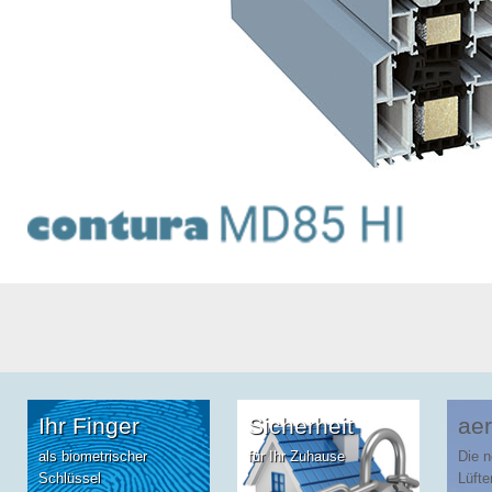
Ihr Finger
Sicherheit
aer
als biometrischer
für Ihr Zuhause
Die 
Schlüssel
Lüfte