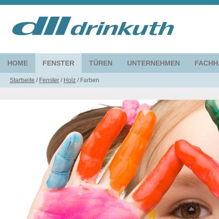
HOME
FENSTER
TÜREN
UNTERNEHMEN
FACHH
Startseite
/
Fenster
/
Holz
/
Farben