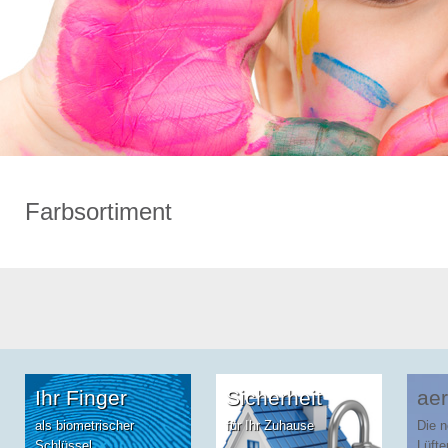
Farbsortiment
Ihr Finger
Sicherheit
aer
als biometrischer
für Ihr Zuhause
Die 
Schlüssel
Lüfte