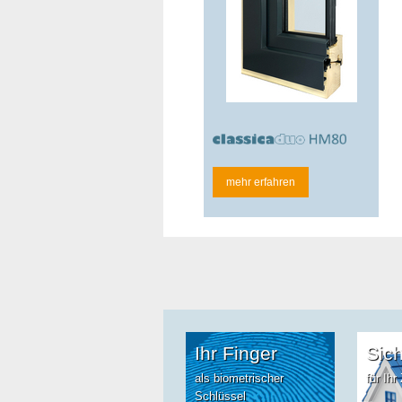
mehr erfahren
Ihr Finger
Sich
als biometrischer
für Ih
Schlüssel