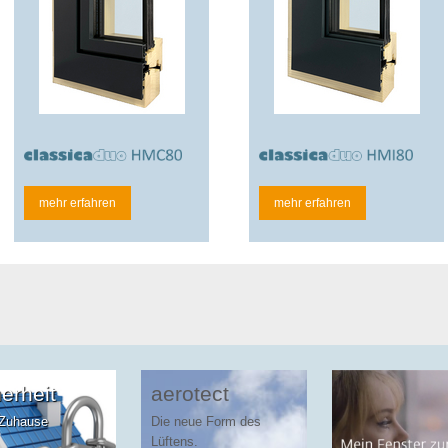
mehr erfahren
mehr erfahren
erheit
aerotect
r Zuhause
Die neue Form des
Lüftens.