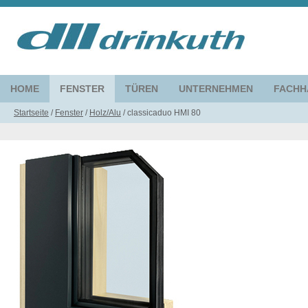
HOME
FENSTER
TÜREN
UNTERNEHMEN
FACHH
Startseite
/
Fenster
/
Holz/Alu
/
classicaduo HMI 80