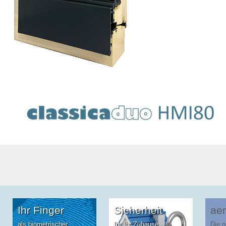
Ihr Finger
Sicherheit
aer
als biometrischer
für Ihr Zuhause
Die 