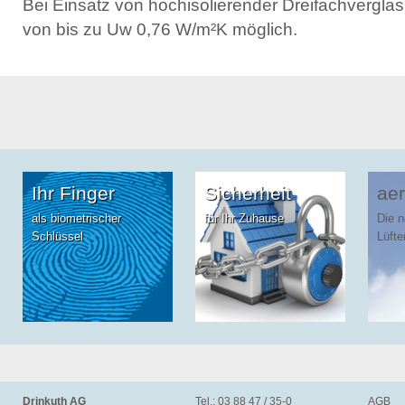
Bei Einsatz von hochisolierender Dreifachvergl
von bis zu Uw 0,76 W/m²K möglich.
Ihr Finger
Sicherheit
aer
als biometrischer
für Ihr Zuhause
Die 
Schlüssel
Lüfte
Drinkuth AG
Tel.: 03 88 47 / 35-0
AGB