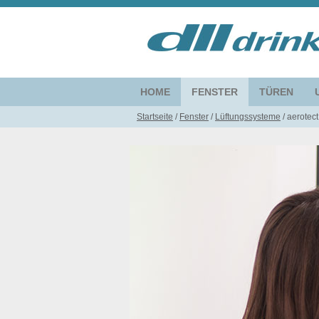
HOME
FENSTER
TÜREN
Startseite
/
Fenster
/
Lüftungssysteme
/
aerotect