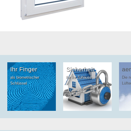
Ihr Finger
Sicherheit
aer
als biometrischer
für Ihr Zuhause
Die 
Schlüssel
Lüfte