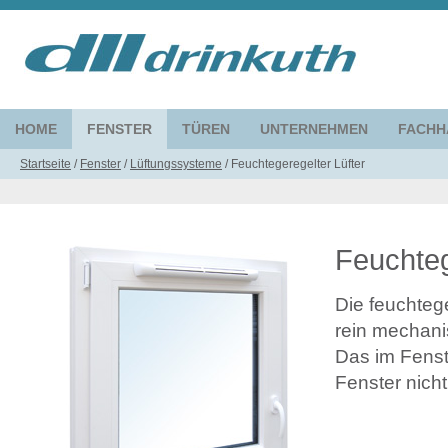
HOME
FENSTER
TÜREN
UNTERNEHMEN
FACHH
Startseite
/
Fenster
/
Lüftungssysteme
/
Feuchtegeregelter Lüfter
Feuchteg
Die feuchteg
rein mechani
Das im Fenst
Fenster nicht