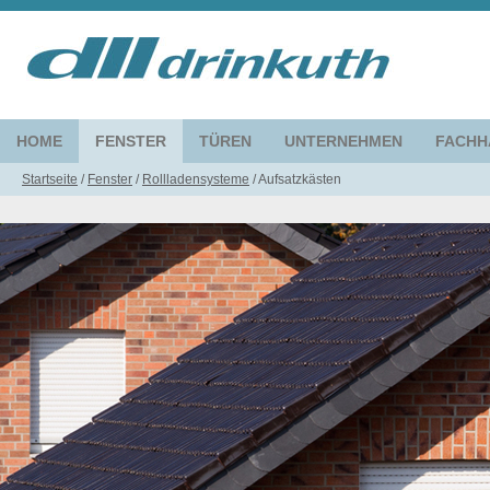
HOME
FENSTER
TÜREN
UNTERNEHMEN
FACHH
Startseite
/
Fenster
/
Rollladensysteme
/
Aufsatzkästen