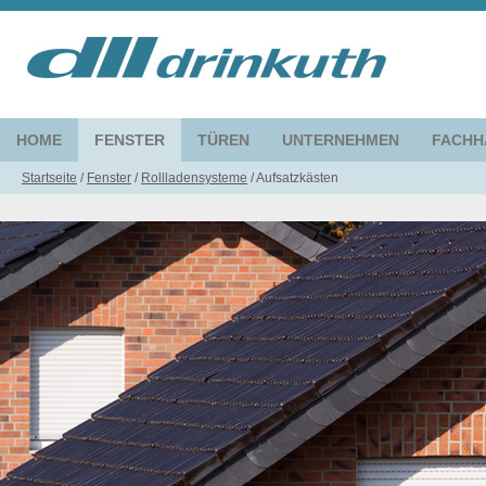
HOME
FENSTER
TÜREN
UNTERNEHMEN
FACHH
Startseite
/
Fenster
/
Rollladensysteme
/
Aufsatzkästen