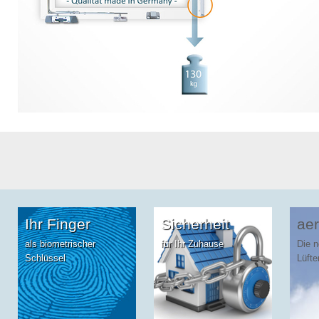
Ihr Finger
Sicherheit
aer
als biometrischer
für Ihr Zuhause
Die 
Schlüssel
Lüfte