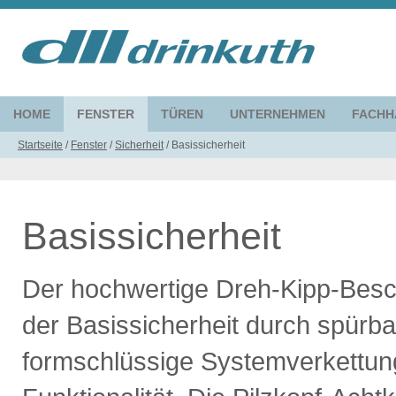
HOME
FENSTER
TÜREN
UNTERNEHMEN
FACHH
Startseite
/
Fenster
/
Sicherheit
/
Basissicherheit
Basissicherheit
Der hochwertige Dreh-Kipp-Besch
der Basissicherheit durch spürba
formschlüssige Systemverkettung 