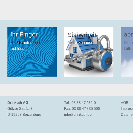
Ihr Finger
Sicherheit
aer
als biometrischer
für Ihr Zuhause
Die 
Schlüssel
Lüfte
Drinkuth AG
Tel.: 03 88 47 / 35-0
AGB
Gülzer Straße 3
Fax: 03 88 47 / 35 500
Impres
D-19258 Boizenburg
info@
drinkuth.de
Datens