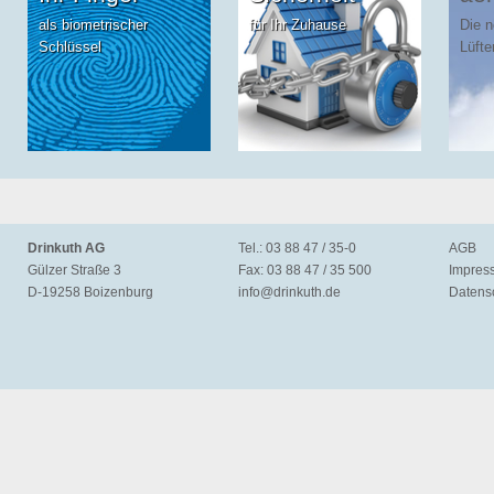
als biometrischer
für Ihr Zuhause
Die 
Schlüssel
Lüfte
Drinkuth AG
Tel.: 03 88 47 / 35-0
AGB
Gülzer Straße 3
Fax: 03 88 47 / 35 500
Impres
D-19258 Boizenburg
info@
drinkuth.de
Datens