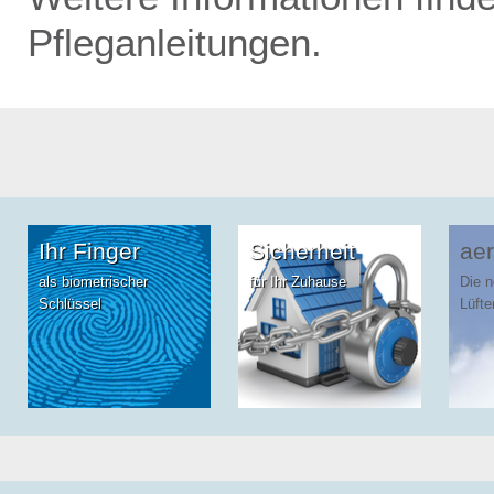
Pfleganleitungen.
Ihr Finger
Sicherheit
aer
als biometrischer
für Ihr Zuhause
Die 
Schlüssel
Lüfte