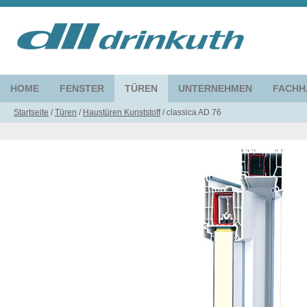
HOME
FENSTER
TÜREN
UNTERNEHMEN
FACHH
Startseite
/
Türen
/
Haustüren Kunststoff
/
classica AD 76