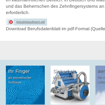
und das Beherrschen des Zehnfingersystems an 
erforderlich.
Industriekaufmann.pdf
Download Berufsdatenblatt im pdf-Format (Quelle
Ihr Finger
Sicherheit
aer
als biometrischer
für Ihr Zuhause
Die 
Schlüssel
Lüfte